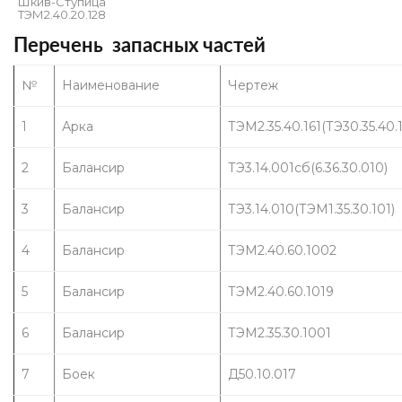
Шкив-Ступица 
ТЭМ2.40.20.128
Перечень запасных частей
№
Наименование
Чертеж
1
Арка
ТЭМ2.35.40.161(ТЭ30.35.40.
2
Балансир
ТЭ3.14.001сб(6.36.30.010)
3
Балансир
ТЭ3.14.010(ТЭМ1.35.30.101)
4
Балансир
ТЭМ2.40.60.1002
5
Балансир
ТЭМ2.40.60.1019
6
Балансир
ТЭМ2.35.30.1001
7
Боек
Д50.10.017