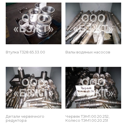
 
Втулка Т328.65.33.00
Валы водяных насосов
 
Детали червячного 
Червяк ТЭМ1.00.20.252, 
редуктора
Колесо ТЭМ1.00.20.251