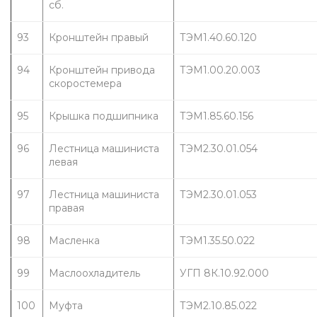
сб.
93
Кронштейн правый
ТЭМ1.40.60.120
94
Кронштейн привода 
ТЭМ1.00.20.003
скоростемера
95
Крышка подшипника
ТЭМ1.85.60.156
96
Лестница машиниста 
ТЭМ2.30.01.054
левая
97
Лестница машиниста 
ТЭМ2.30.01.053
правая
98
Масленка
ТЭМ1.35.50.022
99
Маслоохладитель
УГП 8К.10.92.000
100
Муфта 
ТЭМ2.10.85.022