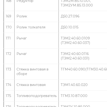
168
Редуктор
ТЭМ2М.85.10.001, 
ТЭМ2УМ.85.13.000
169
Ролик
Д50.27.096
170
Ролик толкателя
Д50.10.015
171
Рычаг
ТЭМ2.40.60.0109 
(ТЭМ2.40.60.037)
172
Рычаг
ТЭМ2.40.60.0116 
(ТЭМ2.40.60.031)
173
Стяжка винтовая в 
ТГМ40.60.090(ТГМ30.40.6
сборе
174
Стяжка винтовая
ТЭМ1.40.60.020
175
Топливоподогреватель
ТГМ3.10.87.000
176
Топливоподогреватель
ТЭМ2У.10.85.000