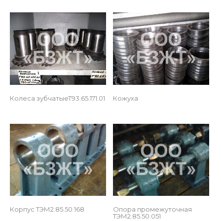
 
Колеса зубчатыеТ93.65.171.01
Кожуха
 
Корпус ТЭМ2.85.50.168
Опора промежуточная 
ТЭМ2.85.50.051